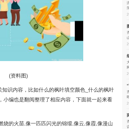
2
2
2
(资料图)
关知识内容，比如什么的枫叶填空颜色_什么的枫叶
，小编也是翻阅整理了相应内容，下面就一起来看
2
簇燃烧的火苗,像一匹匹闪光的锦缎,像云,像霞,像漫山