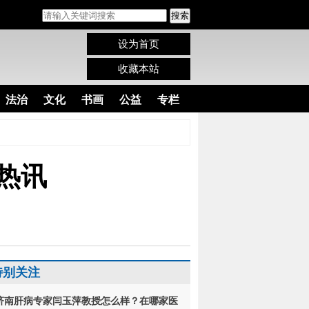
搜索
设为首页
收藏本站
法治
文化
书画
公益
专栏
热讯
特别关注
济南肝病专家闫玉萍教授怎么样？在哪家医