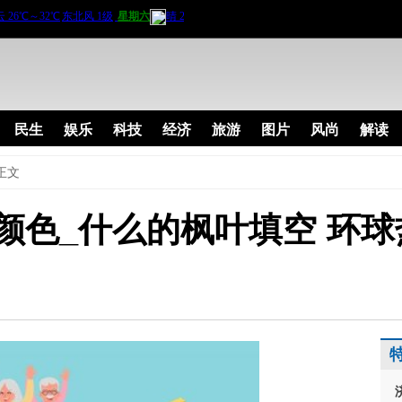
民生
娱乐
科技
经济
旅游
图片
风尚
解读
正文
颜色_什么的枫叶填空 环球