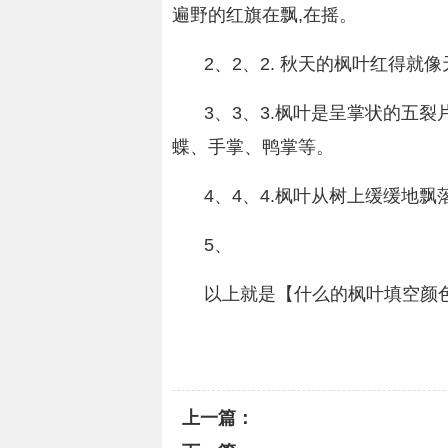
遍野的红旗在飘,在摇。
2、2、2. 秋天的枫叶红得就
3、3、3.枫叶是呈掌状的五
蝶、手掌、鸭掌等。
4、4、4.枫叶从树上缓缓地
5、
以上就是【什么的枫叶填空颜
关键词：
相关内容
看起来像
上一篇：