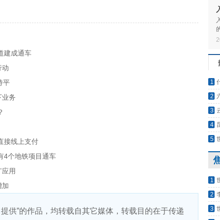
2
道建成通车
行动
持平
1
2
下业务
审批
3
？
4
题活
5
直接线上支付
已上
有4个地铁项目通车
广应用
1
增加
帝：
2
发雷
3
）提供”的作品，均转载自其它媒体，转载目的在于传递
烈殉