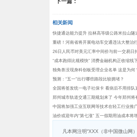
下一篇：
快捷通达能力提升 拉林高等级公路米拉山隧
重磅！河南省将开展电动车交通违法大整治
26日人民币对美元汇率中间价与前一交易日
“成本跑得比规模快” 消费金融机构正收缩线
独角兽没现身科创板受理企业名单 这是为何
预测：“五一”出行哪些路段比较拥堵？
全国将签发统一电子社保卡 看病后不用排队
郑州城市轨道交通三期规划来了 今年郑州将
中国将加强工业互联网等技术在轻工行业推
油价或迎年内“第七涨” 五一假期用油成本将
凡本网注明“XXX（非中国微山网