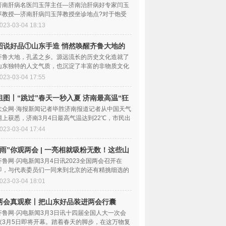
院坐诊？
济南肝病名医闫玉萍主任—济南治肝病好专家闫玉
萍教授—济南肝病闫玉萍教授坐诊地点?对于饱受
肝病折磨的患者来说,选择一家正规专业的医院,
023-03-04 18:13
图说好品①山东手造 悄然唤醒齐鲁大地的
生活美学
齐鲁大地，孔孟之乡。源远流长的历史文化造就了
山东独特的人文气质，也沉淀了丰富的非物质文化
遗产。钟灵毓秀的齐鲁大地，每一座城市都蕴藏着
023-03-04 17:55
组图丨“跳过”春天一秒入夏 济南最高温“狂
飙”至22℃ 环球热门
大众网·海报新闻记者毕胜济南报道记者从中国天气
网上获悉，济南3月4日最高气温达到22℃，市民出
行已有了初夏的感觉。在济南趵突泉公园内，玉
023-03-04 17:44
“雨”你观两会 | 一亮相就吸粉无数！这些山
东好品亮相2023全国两会
齐鲁网·闪电新闻3月4日讯2023全国两会召开在
即，与代表委员们一同来到北京的还有精挑细选的
山东好品，琉璃、陶瓷、鲁班锁……这些精巧的展
023-03-04 18:01
品
两会真观察丨把山东好品装进两会行囊
齐鲁网·闪电新闻3月3日讯十四届全国人大一次会
议3月5日即将开幕。踏着春天的脚步，在这万物复