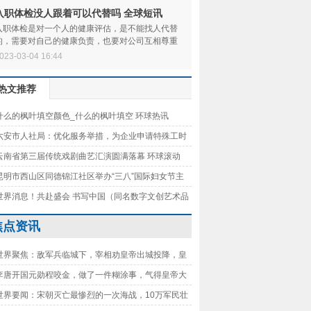
入职体检没人跟着可以代替吗 全球短讯
入职体检是对一个人的健康评估，是不能找人代替
的，需要对自己的健康负责，也要对公司互相尊重
信任，入职体检并不是什么大事，放平心态，根据
023-03-04 16:44
热文推荐
什么的枫叶填空颜色_什么的枫叶填空 环球热讯
六安市人社局：优化服务举措，为企业申请特殊工时
按下“快进键”|环球微资讯
云南省第三届传统戏剧曲艺汇演圆满落幕 环球滚动
昆明市西山区同德锦江社区举办“三八”国际妇女节主
动-天天播资讯
世界消息！共赴盛会 书写中国（同名数字文创艺术品
线！戳→）
焦点资讯
世界聚焦：敌军兵临城下，宰相劝皇帝出城投降，皇
你的想法与我不谋而合
李唐开国元勋程咬金，做了一件糊涂事，气得皇帝大
霆
世界要闻：宋朝灭亡最惨烈的一次海战，10万军民壮
国，皇帝被迫投海