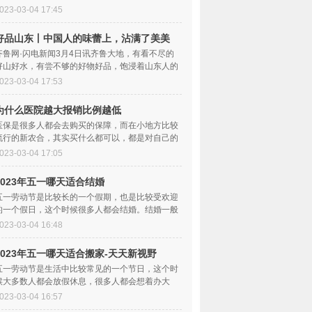
苏拔节的三月里，住鲁全国人大代表们启程赴京，
023-03-04 17:45
好品山东丨中国人的味蕾上，沾满了美美
的“山东味道” 每日看点
齐鲁网·闪电新闻3月4日讯齐鲁大地，有看不尽的
好山好水，有尝不够的好物好品，饱浸着山东人的
真情。“好客山东好品山东”，已经成为一张闪亮
023-03-04 17:53
为什么医院越大报销比例越低
医保是很多人都会去购买的保障，而在小地方比较
流行的新农合，其实买什么都可以，都是对自己的
医疗一种保障。那么，为什么医院越大报销比例越
023-03-04 17:05
2023年五一哪天适合结婚
五一劳动节是比较长的一个假期，也是比较受欢迎
的一个假日，这个时候很多人都会结婚。结婚一般
需要挑选合适的黄道吉日，根据日历上的黄历显示
023-03-04 16:48
2023年五一哪天适合搬家-天天新视野
五一劳动节是生活中比较常见的一个节日，这个时
候大多数人都会放假休息，很多人都会想着办大
事，比如搬家。但是根据今年五一的黄历来看，五
023-03-04 16:57
一