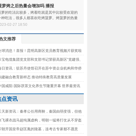
菠萝烤之后热量会增加吗 播报
菠萝的吃法比较多，烤着吃就是其中比较受欢迎的
一种吃法，很多人都喜欢吃烤菠萝。烤菠萝的热量
可能会变高，因为在高温烤制下，它的水分会流失
023-02-27 18:50
热文推荐
全球消息！喜报！昆明高新区党员教育视频片获奖啦
多宝电缆集团党支部和支部书记荣获高新区“党建强、
强”火炬工程示范对象表彰-世界要闻
每日资讯：驻苏丹使馆召开在苏中资企业机构和华侨
安全工作会议
构建融合教育新样态 推动特殊教育高质量发展
中国咸阳·国际茯茶文化养生节隆重开幕 世界最资讯
焦点资讯
天天新资讯：秦孝公任用商鞅，秦国由弱变强，但他
子们比他还厉害
张飞裸衣战马超纯属虚构，明朝一猛将打仗从不穿盔
比张飞还猛
宋朝开国皇帝赵匡胤的陵墓，连考古专家都不愿意
有多寒酸？-环球时快讯