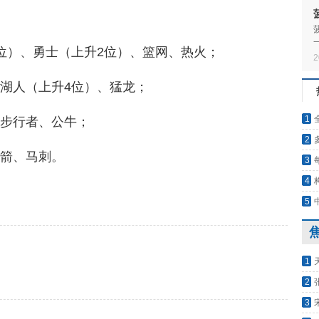
5位）、勇士（上升2位）、篮网、热火；
2
、湖人（上升4位）、猛龙；
1
、步行者、公牛；
2
火箭、马刺。
发展
3
华人
4
最新一期
5
1
的儿
2
甲，
3
去！