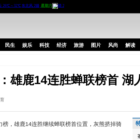
民生
娱乐
科技
经济
旅游
图片
风尚
解读
：雄鹿14连胜蝉联榜首 湖
育
力榜，雄鹿14连胜继续蝉联榜首位置，灰熊挤掉骑