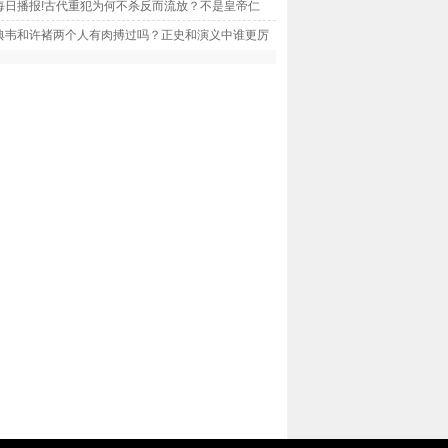
每日播报!古代重犯为何不杀反而流放？不是皇帝仁
是另有目的
典韦和许褚两个人有肉搏过吗？正史和演义中谁更厉
些？