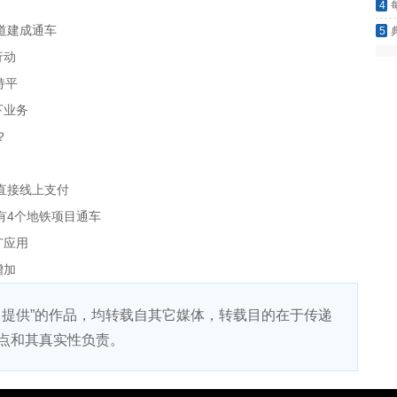
4
慈，
道建成通车
5
害一
行动
持平
下业务
？
直接线上支付
有4个地铁项目通车
广应用
增加
）提供”的作品，均转载自其它媒体，转载目的在于传递
点和其真实性负责。