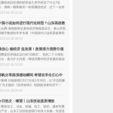
么？茶颜悦色续杯要钱吗？
茶颜悦色回应满杯奶茶放久变半杯说了什么?近
日，湖南一顾客购买一杯茶颜悦色后，过了一会发
现奶茶少了三分之一。对此顾客表示疑惑，满杯奶
023-02-28 11:02
中国小说如何进行现代化转型？山东高校教
授的这本专著提供了新视野
大众网·海报新闻记者孙杰济南报道近日，泰山学院
郭晓平教授的学术专著《中国现代小说风景叙事研
究》由中国社会科学出版社出版发行。该书是“
023-02-28 09:53
强信心 稳经济 促发展！政策得力强势引领
山东文旅迅速回温
消费是经济稳定运行的“压舱石”。党的二十大报告
提出，着力扩大内需，增强消费对经济发展的基础
性作用和投资对优化供给结构的关键作用。这个
023-02-28 10:03
郭帆分享路演感动瞬间 希望在学生们心中
埋下“科学种子”|速递
齐鲁网·闪电新闻2月27日讯2月26日，以“开启想象
力”为主题的《流浪地球2》校园路演来到济宁一
中，现场，学生们观看了电影《流浪地球2》，并
023-02-28 09:44
今日热文：瞭望丨山东技改提质增效
◇聚焦化工、冶金、机械、轻工、纺织、建材等重
点产业，山东工业技改提级行动深入实施，先进适