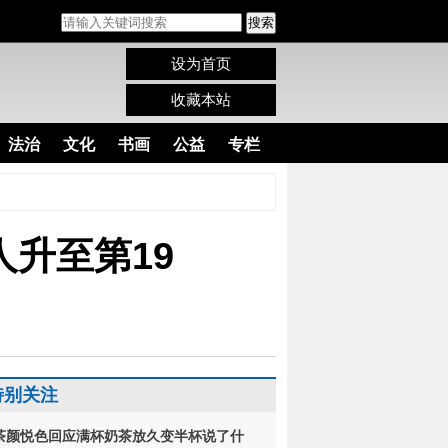
搜索
设为首页
收藏本站
法治
文化
书画
公益
专栏
人升至第19
特别关注
茶颜悦色回应满杯奶茶放久变半杯说了什