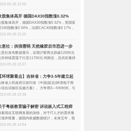
多项技术实现首
023-05-26 15:50
欧股集体高开 德国DAX30指数涨0.32%
欧股集体高开，德国DAX30指数涨0 32%，英国富
时100指数涨0 34%，法国CAC40指数涨0 17%，
欧洲斯托克50指数涨0 45%。
023-05-26 15:25
生意社：供强需弱 天然橡胶后市恐进一步
走弱|每日头条
生意社发布数据显示，近期沪胶再次跌破12000元
吨并持续震荡下行至11700元 吨附近，且供应量持
续增加，下游
023-05-26 15:37
【环球聚看点】吉林省：力争3-5年建立起
能够适应延吉跨境电商产业需求的跨境电商
吉林省人民政府日前印发《中国(延吉)跨境电子商
务综合试验区实施方案》。力争用3—5年时间，引
基础设施
进和培育跨境
023-05-26 15:36
关于粤嵌教育骗子解密 诉说嵌入式工程师
成功上岗之路！
随着现在互联网发展的加快，对于IT人才的需求量
呈现井喷量，据国内权威数据统计，未来五年，我
国信息化人才总需求量将突破2000万。其中以软
023-05-26 14:54