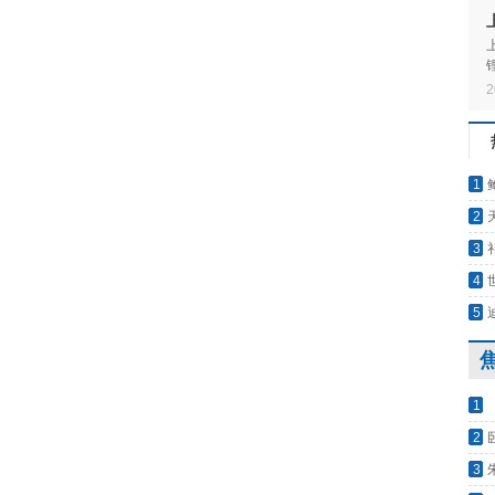
2
1
_今
天
2
Peop
3
4
显大
5
服务
1
突然
2
刘备
3