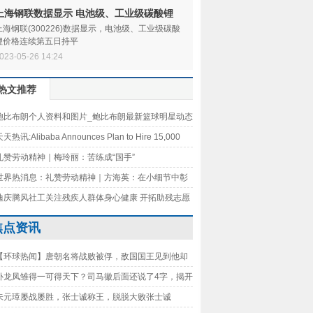
上海钢联数据显示 电池级、工业级碳酸锂
价格连续第五日持平
上海钢联(300226)数据显示，电池级、工业级碳酸
锂价格连续第五日持平
023-05-26 14:24
热文推荐
鲍比布朗个人资料和图片_鲍比布朗最新篮球明星动态
日热搜
天热讯:Alibaba Announces Plan to Hire 15,000
le to Dismiss Layoff Rumor
礼赞劳动精神｜梅玲丽：苦练成“国手”
世界热消息：礼赞劳动精神｜方海英：在小细节中彰
作为
迪庆腾风社工关注残疾人群体身心健康 开拓助残志愿
_焦点热文
焦点资讯
【环球热闻】唐朝名将战败被俘，敌国国王见到他却
跪地痛哭，这是为何？
卧龙凤雏得一可得天下？司马徽后面还说了4字，揭开
失败玄机
朱元璋屡战屡胜，张士诚称王，脱脱大败张士诚