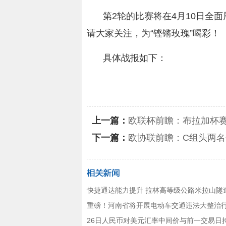
第2轮的比赛将在4月10日全
请大家关注，为“铿锵玫瑰”喝彩！
具体战报如下：
关键词：
铿锵玫瑰
轮的比赛
上一篇：
欧联杯前瞻：布拉加杯赛
下一篇：
欧协联前瞻：C组头两名
快捷通达能力提升 拉林高等级公路米拉山隧
重磅！河南省将开展电动车交通违法大整治
26日人民币对美元汇率中间价与前一交易日