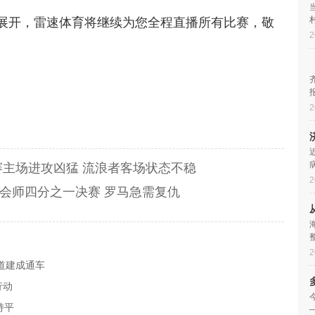
面展开，雷速体育将继续为您全程直播所有比赛，敬
2
2
全部结束
主场进攻凶猛 流浪者客场状态不稳
2
会师四分之一决赛 罗马急需复仇
2
道建成通车
行动
持平