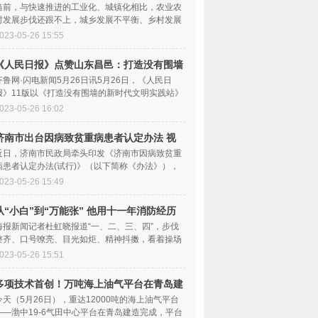
度协商会邀您来建言
当前，与快速推进的工业化、城镇化相比，农业农
村发展步伐还跟不上，城乡发展不平衡、乡村发展
不充分仍是社
023-05-26 15:55
《人民日报》点赞山东昌邑：打造没有围墙
的新时代文明实践站-今头条
齐鲁网·闪电新闻5月26日讯5月26日，《人民日
报》11版以《打造没有围墙的新时代文明实践站》
为题，点赞山东
023-05-26 16:02
济南市出台因病致贫重病患者认定办法 视
点
近日，济南市民政局牵头印发《济南市因病致贫重
病患者认定办法(试行)》（以下简称《办法》），
这是继出台低
023-05-26 15:49
从“小白”到“万能张” 他用十一年消防经历
诠释“热爱”
海报新闻记者杜虹晓报道“一、二、三、四”，步伐
整齐、口号嘹亮、目光如炬、精神抖擞，看着操场
上的新训消
023-05-26 15:51
多项技术首创！万吨海上油气平台在青岛建
造完成 视焦点讯
今天（5月26日），重达12000吨的海上油气平台
——渤中19-6气田中心平台在青岛建造完成，平台