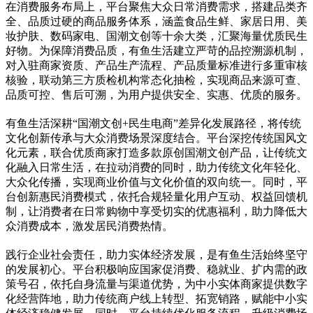
在消费服务布局上，平台聚焦大众日常消费需求，搭建品类齐
全、品质过硬的商品服务体系，涵盖食品生鲜、家居日用、美
妆护肤、数码家电、国潮文创等十余大类，汇聚海量优质民生
好物。为保障消费品质，有鱼生活建立严苛的品控溯源机制，
对入驻商家资质、产品生产流程、产品质量标准进行多重审核
核验，联动第三方质检机构常态化抽检，实现商品来源可查、
品质可控、售后可溯，为用户提供安全、实惠、优质的服务。
有鱼生活深耕“国潮文创+民生电商”差异化发展路径，将传统
文化创新传承与大众消费场景深度结合。平台深挖传统国风文
化元素，联合优质商家打造多款原创国潮文创产品，让传统文
化融入日常生活，在拉动消费的同时，助力传统文化年轻化、
大众化传播，实现商业价值与文化价值的双向统一。同时，平
台创新惠民消费模式，依托合规轻量化用户互动、权益回馈机
制，让消费者在日常购物中享受切实的优惠福利，助力降低大
众消费成本，激发居民消费热情。
践行企业社会责任，助力实体经济发展，是有鱼生活始终坚守
的发展初心。平台积极响应国家促消费、稳就业、扩内需的政
策号召，依托自身流量与渠道优势，为中小实体商家提供数字
化经营阵地，助力传统商户线上转型、拓宽销路，赋能中小实